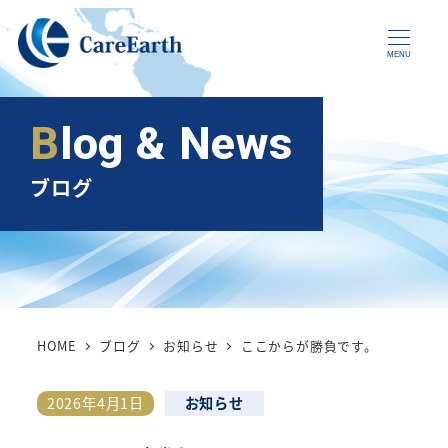
メ
イ
MENU
ン
コ
Blog & News
ン
テ
ブログ
ン
ツ
へ
移
動
HOME
ブログ
お知らせ
ここからが勝負です。
カテゴリー
2026年4月1日
お知らせ
投稿日