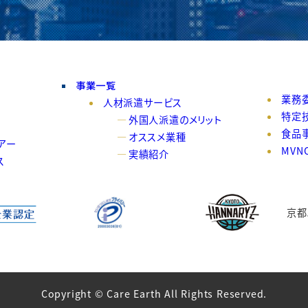
事業一覧
業務
人材派遣サービス
特定
外国人派遣のメリット
食品
オススメ業種
アー
MVN
実績紹介
ス
京都
Copyright © Care Earth All Rights Reserved.