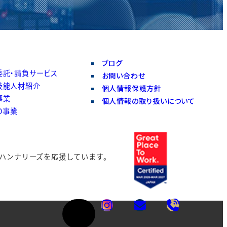
ブログ
委託・請負サービス
お問い合わせ
技能人材紹介
個人情報保護方針
事業
個人情報の取り扱いについて
O事業
ハンナリーズを
応援しています。
ア
ア
ア
イ
イ
イ
コ
コ
コ
カ
ン
ン
ン