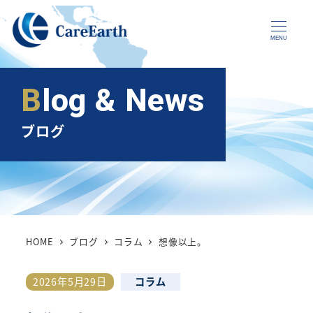
メ
イ
MENU
ン
コ
Blog & News
ン
テ
ブログ
ン
ツ
へ
移
動
HOME
ブログ
コラム
想像以上。
カテゴリー
2026年5月29日
コラム
投稿日