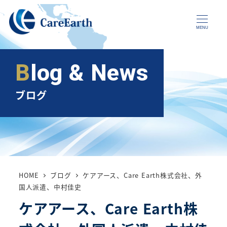
メ
イ
MENU
ン
コ
Blog & News
ン
テ
ブログ
ン
ツ
へ
移
動
HOME
ブログ
ケアアース、Care Earth株式会社、外
国人派遣、中村佳史
ケアアース、Care Earth株