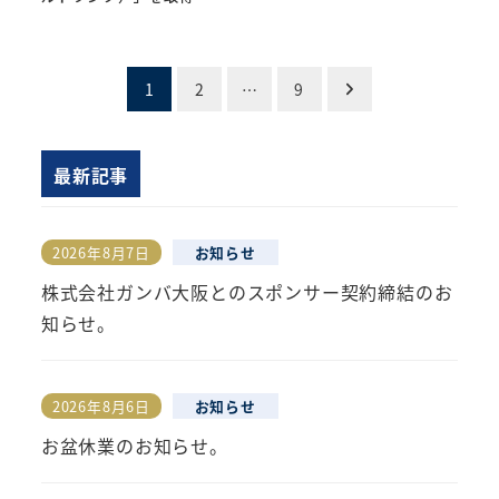
投
1
2
…
9
稿
最新記事
の
ペ
2026年8月7日
お知らせ
投稿日
ー
株式会社ガンバ大阪とのスポンサー契約締結のお
ジ
知らせ。
送
り
2026年8月6日
お知らせ
投稿日
お盆休業のお知らせ。