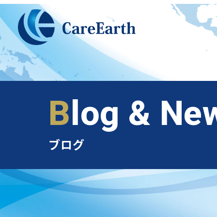
メ
イ
ン
コ
ン
テ
ン
Blog & Ne
ツ
へ
移
ブログ
動
ベトナム支店のご案内
外国人派遣のメリット
オススメ業種
実績紹介