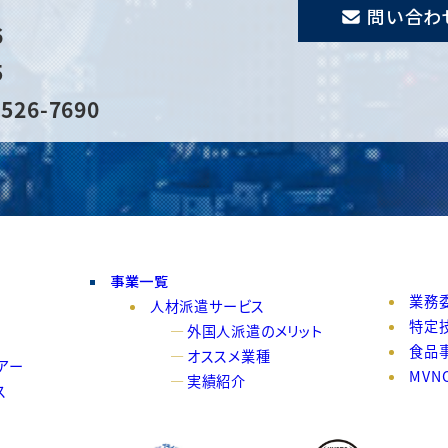
問い合わ
6
5
526-7690
事業一覧
業務
人材派遣サービス
特定
外国人派遣のメリット
食品
オススメ業種
アー
MVN
実績紹介
ス