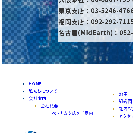
東京支店：03-5246-476
福岡支店：092-292-711
名古屋(MidEarth)：052-
HOME
私たちについて
沿革
会社案内
組織図
会社概要
社内ツ
ベトナム支店のご案内
アクセ