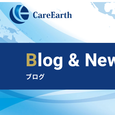
メ
イ
ン
コ
ン
テ
ン
Blog & Ne
ツ
へ
移
ブログ
動
ベトナム支店のご案内
外国人派遣のメリット
オススメ業種
実績紹介