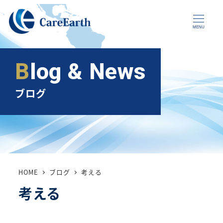
メ
イ
MENU
ン
コ
Blog & News
ン
テ
ブログ
ン
ツ
へ
移
動
HOME
ブログ
考える
考える