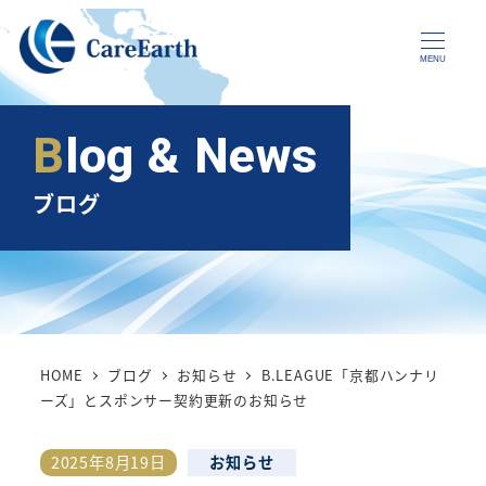
メ
イ
MENU
ン
コ
Blog & News
ン
テ
ブログ
ン
ツ
へ
移
動
HOME
ブログ
お知らせ
B.LEAGUE「京都ハンナリ
ーズ」とスポンサー契約更新のお知らせ
カテゴリー
2025年8月19日
お知らせ
投稿日