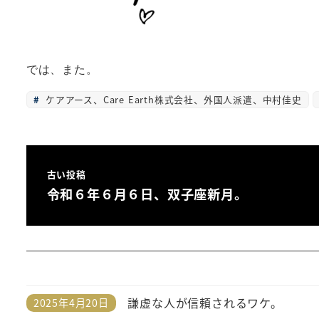
では、また。
ケアアース、Care Earth株式会社、外国人派遣、中村佳史
古い投稿
令和６年６月６日、双子座新月。
謙虚な人が信頼されるワケ。
2025年4月20日
投稿日