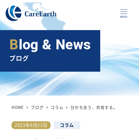
メ
イ
MENU
ン
コ
Blog & News
ン
テ
ブログ
ン
ツ
へ
移
動
HOME
ブログ
コラム
分かち合う、共有する。
カテゴリー
2023年8月23日
コラム
投稿日