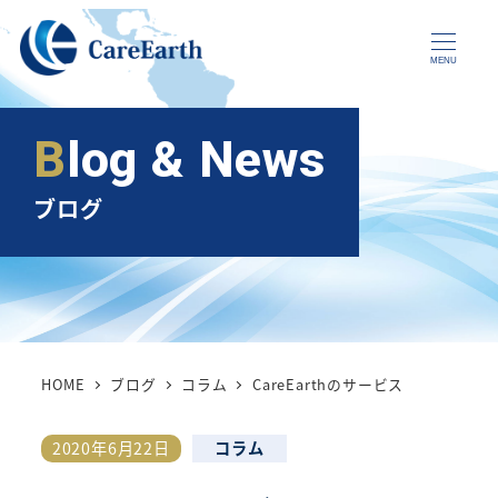
メ
イ
MENU
ン
コ
Blog & News
ン
テ
ブログ
ン
ツ
へ
移
動
HOME
ブログ
コラム
CareEarthのサービス
カテゴリー
2020年6月22日
コラム
投稿日