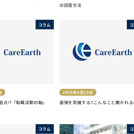
の回答方法
コラム
コ
日
2020年6月19日
投稿日
盲点⁉︎『転職活動の軸』
面接を突破する‼︎こんなこと聞かれるの
コラム
コ