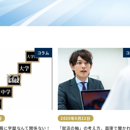
コラム
コ
日
2020年6月22日
投稿日
職に学歴なんて関係ない！
「就活の軸」の考え方、面接で聞か