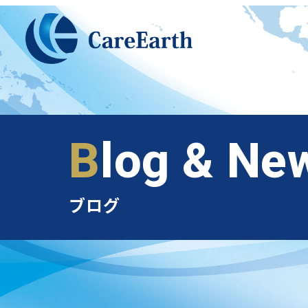
メ
イ
ン
コ
ン
テ
ン
Blog & Ne
ツ
へ
移
ブログ
動
ベトナム支店のご案内
外国人派遣のメリット
オススメ業種
実績紹介