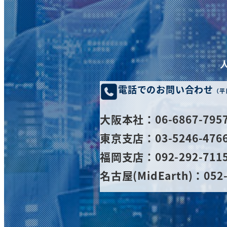
ジ
送
り
電話でのお問い合わせ
（平
大阪
本社
：06-6867-795
東京支店：03-5246-476
福岡支店：092-292-711
名古屋(MidEarth)：052-