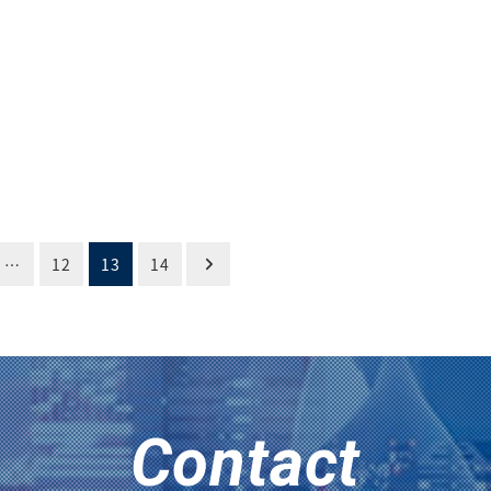
…
12
13
14
Contact