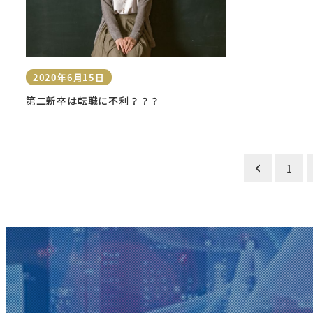
2020年6月15日
投稿日
第二新卒は転職に不利？？？
投
1
稿
の
ペ
ー