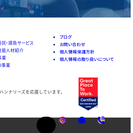
ブログ
委託・請負サービス
お問い合わせ
技能人材紹介
個人情報保護方針
事業
個人情報の取り扱いについて
O事業
ハンナリーズを
応援しています。
ア
ア
ア
イ
イ
イ
コ
コ
コ
カ
ン
ン
ン