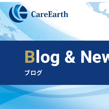
メ
イ
ン
コ
ン
テ
ン
Blog & Ne
ツ
へ
移
ブログ
動
ベトナム支店のご案内
外国人派遣のメリット
オススメ業種
実績紹介