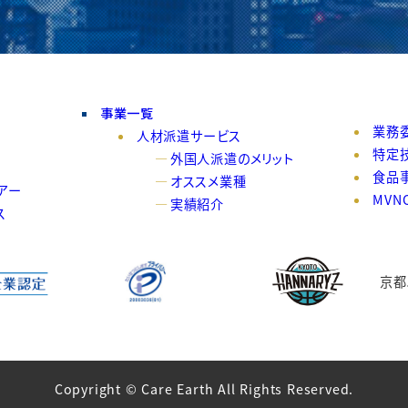
事業一覧
業務
人材派遣サービス
特定
外国人派遣のメリット
食品
オススメ業種
アー
MVN
実績紹介
ス
京都
Copyright © Care Earth All Rights Reserved.