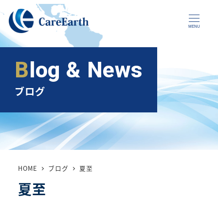
メ
イ
MENU
ン
コ
Blog & News
ン
テ
ブログ
ン
ツ
へ
移
動
HOME
ブログ
夏至
夏至