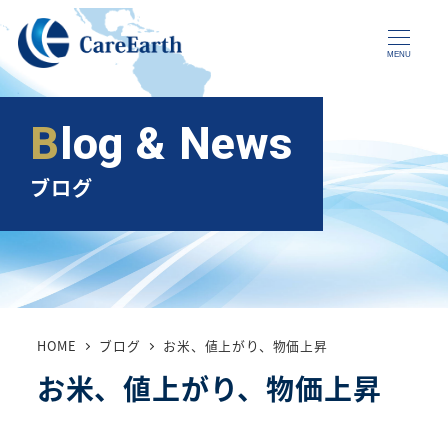
メ
イ
MENU
ン
コ
Blog & News
ン
テ
ブログ
ン
ツ
へ
移
動
HOME
ブログ
お米、値上がり、物価上昇
お米、値上がり、物価上昇