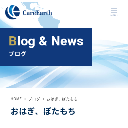
メ
イ
MENU
ン
コ
Blog & News
ン
テ
ブログ
ン
ツ
へ
移
動
HOME
ブログ
おはぎ、ぼたもち
おはぎ、ぼたもち